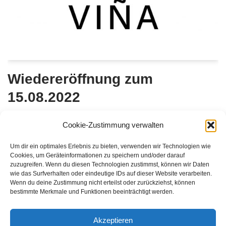
Wiedereröffnung zum
15.08.2022
von
BlumenVina
Cookie-Zustimmung verwalten
Sie sind herzlich eingeladen! Seit 28 Jahren gehört
Um dir ein optimales Erlebnis zu bieten, verwenden wir Technologien wie
Blumen Jaegeler zum Werstener Stadtbild. Anke und
Cookies, um Geräteinformationen zu speichern und/oder darauf
zuzugreifen. Wenn du diesen Technologien zustimmst, können wir Daten
Ernst-Peter Jaegeler haben mit viel Freude, Enthusiasmus
wie das Surfverhalten oder eindeutige IDs auf dieser Website verarbeiten.
und Liebe zum Detail ein Anlaufpunkt für Floristik und
Wenn du deine Zustimmung nicht erteilst oder zurückziehst, können
bestimmte Merkmale und Funktionen beeinträchtigt werden.
dekorative Ideen etabliert. Am 29.07.2022 gehen beide nun
in…
Weiterlesen »
Akzeptieren