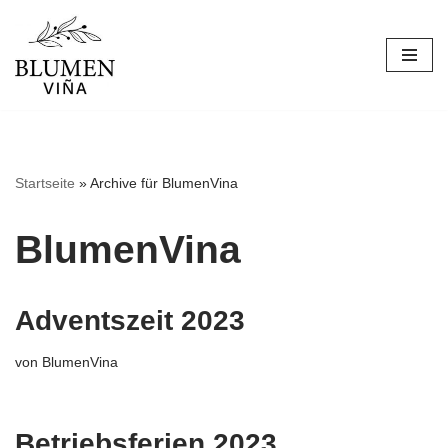
Zum
Inhalt
springen
Startseite
»
Archive für BlumenVina
BlumenVina
Adventszeit 2023
von
BlumenVina
Betriebsferien 2023